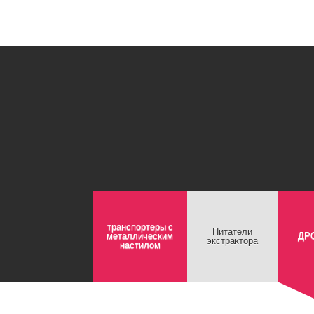
транспортеры с
Питатели
металлическим
ДР
экстрактора
настилом