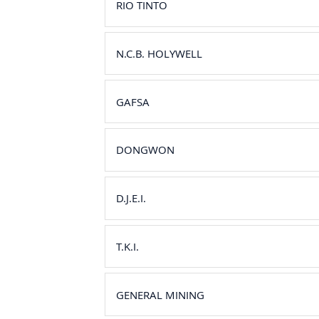
RIO TINTO
N.C.B. HOLYWELL
GAFSA
DONGWON
D.J.E.I.
T.K.I.
GENERAL MINING