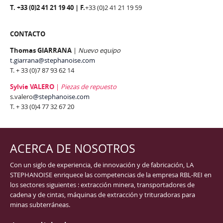
T. +33 (0)2 41 21 19 40 |
F.
+33 (0)2 41 21 19 59
CONTACTO
Thomas GIARRANA
|
Nuevo equipo
t.giarrana@stephanoise.com
T. + 33 (0)7 87 93 62 14
Sylvie VALERO
|
Piezas de repuesto
s.valero
@stephanoise.com
T. + 33 (0)4 77 32 67 20
ACERCA DE NOSOTROS
Con un siglo de experiencia, de innovación y de fabricación, LA
STEPHANOISE enriquece las competencias de la empresa RBL-REI en
los sectores siguientes : extracción minera, transportadores de
cadena y de cintas, máquinas de extracción y trituradoras para
minas subterráneas.