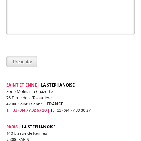
SAINT ETIENNE |
LA STEPHANOISE
Zone Molina La Chazotte
76 D rue de la Talaudière
42000 Saint Etienne |
FRANCE
T. +33 (0)4 77 32 67 20 |
F.
+33 (0)4 77 89 30 27
PARIS |
LA STEPHANOISE
140 bis rue de Rennes
75006 PARIS