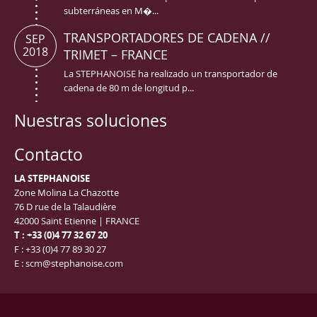
subterráneas en M�...
TRANSPORTADORES DE CADENA //
SEP
2018
TRIMET – FRANCE
La STEPHANOISE ha realizado un transportador de
cadena de 80 m de longitud p...
Nuestras soluciones
Contacto
LA STEPHANOISE
Zone Molina La Chazotte
76 D rue de la Talaudière
42000 Saint Etienne | FRANCE
T : +33 (0)4 77 32 67 20
F : +33 (0)4 77 89 30 27
E : scm@stephanoise.com