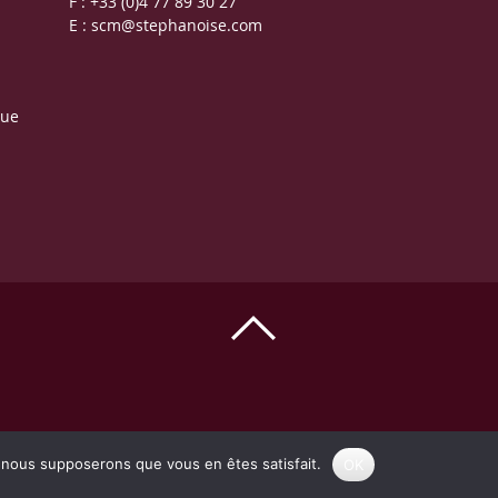
F : +33 (0)4 77 89 30 27
E :
scm@stephanoise.com
que
e, nous supposerons que vous en êtes satisfait.
OK