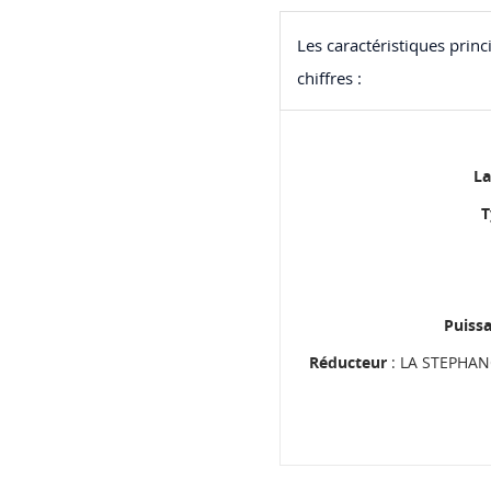
Les caractéristiques prin
chiffres :
La
T
Puiss
Réducteur
: LA STEPHANO