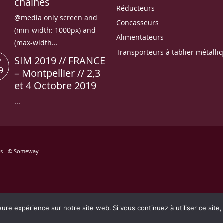
chaines
Réducteurs
@media only screen and
Concasseurs
(min-width: 1000px) and
Alimentateurs
(max-width...
Transporteurs à tablier métalli
SIM 2019 // FRANCE
P
9
– Montpellier // 2,3
et 4 Octobre 2019
...
vés - © Someway
eure expérience sur notre site web. Si vous continuez à utiliser ce sit