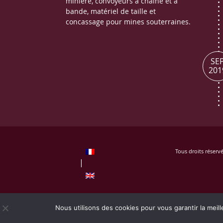
minière, convoyeurs à chaîne et à
bande, matériel de taille et
concassage pour mines souterraines.
SE
201
Tous droits réser
Mentions légales
Nous utilisons des cookies pour vous garantir la meill