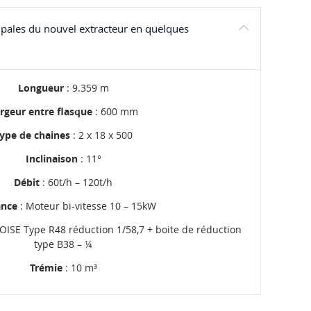
cipales du nouvel extracteur en quelques
Longueur
: 9.359 m
rgeur entre flasque
: 600 mm
ype de chaines
: 2 x 18 x 500
Inclinaison
: 11°
Débit
: 60t/h – 120t/h
ance
: Moteur bi-vitesse 10 – 15kW
ISE Type R48 réduction 1/58,7 + boite de réduction
type B38 – ¼
Trémie
: 10 m³