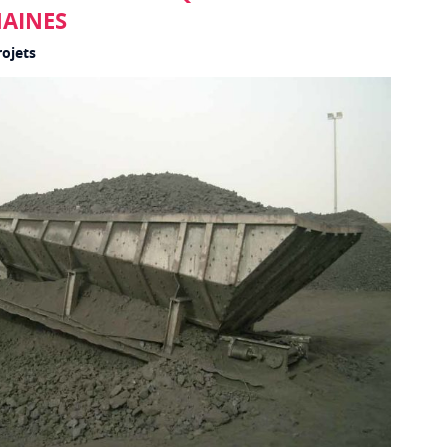
HAINES
rojets