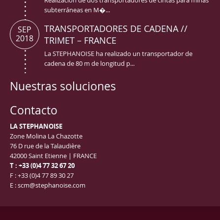
Realización de dos transportadores de cintas para minas
subterráneas en M�...
TRANSPORTADORES DE CADENA //
SEP
2018
TRIMET – FRANCE
La STEPHANOISE ha realizado un transportador de
cadena de 80 m de longitud p...
Nuestras soluciones
Contacto
LA STEPHANOISE
Zone Molina La Chazotte
76 D rue de la Talaudière
42000 Saint Etienne | FRANCE
T : +33 (0)4 77 32 67 20
F : +33 (0)4 77 89 30 27
E : scm@stephanoise.com